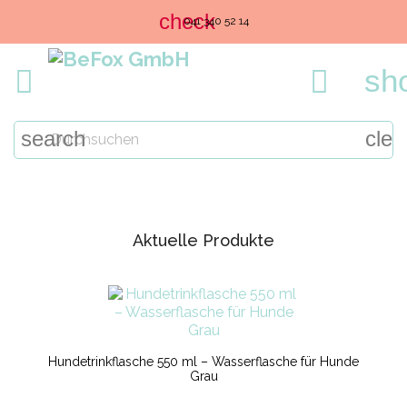
check
info@befox.ch
sh


search
clea
Aktuelle Produkte
Hundetrinkflasche 550 ml – Wasserflasche für Hunde
Grau