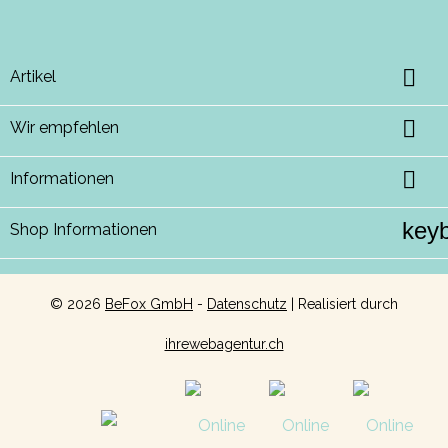

Artikel

Wir empfehlen

Informationen
key
Shop Informationen
©
2026
BeFox GmbH
-
Datenschutz
| Realisiert durch
ihrewebagentur.ch