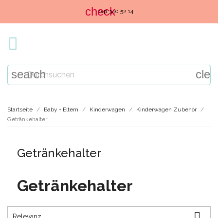
check
041 340 52 14

search
clea
Startseite
Baby + Eltern
Kinderwagen
Kinderwagen Zubehör
Getränkehalter
Getränkehalter
Getränkehalter

Relevanz