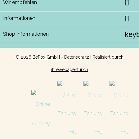

Wir empfehlen

Informationen
key
Shop Informationen
©
2026
BeFox GmbH
-
Datenschutz
| Realisiert durch
ihrewebagentur.ch