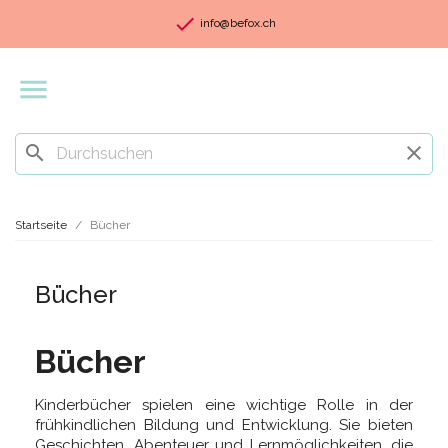
check
info@befox.ch

search
clear
Startseite
Bücher
Bücher
Bücher
Kinderbücher spielen eine wichtige Rolle in der
frühkindlichen Bildung und Entwicklung. Sie bieten
Geschichten, Abenteuer und Lernmöglichkeiten, die