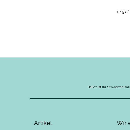
1-15 of 
BeFox ist Ihr Schweizer Onli
Artikel
Wir