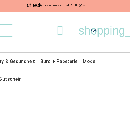
check
Kostenloser Versand ab CHF 99.-

shopping_
(0)
ty & Gesundheit
Büro + Papeterie
Mode
Gutschein