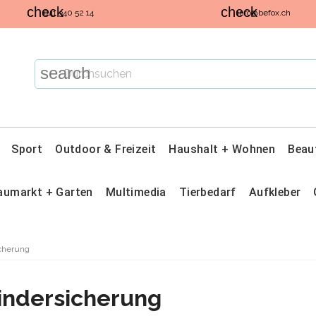
check
check
041 340 52 14
info@befox.ch
search
Sport
Outdoor & Freizeit
Haushalt + Wohnen
Beau
aumarkt + Garten
Multimedia
Tierbedarf
Aufkleber
cherung
indersicherung