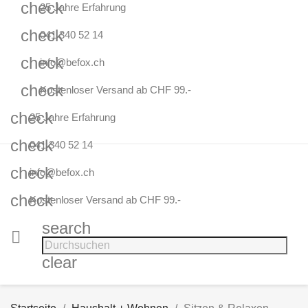
check
25 Jahre Erfahrung
check
041 340 52 14
check
info@befox.ch
check
Kostenloser Versand ab CHF 99.-
check
25 Jahre Erfahrung
check
041 340 52 14
check
info@befox.ch
check
Kostenloser Versand ab CHF 99.-
search

clear