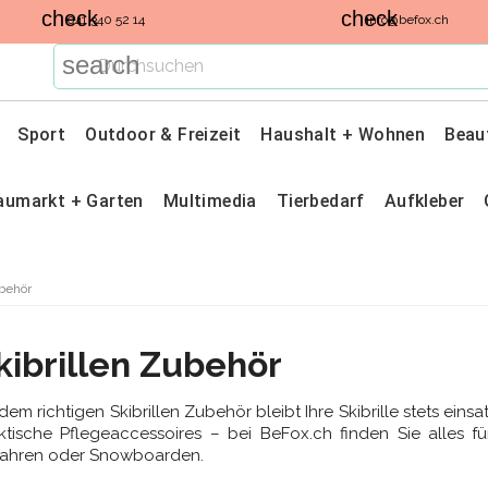
check
check
041 340 52 14
info@befox.ch
search
Sport
Outdoor & Freizeit
Haushalt + Wohnen
Beau
aumarkt + Garten
Multimedia
Tierbedarf
Aufkleber
ubehör
kibrillen Zubehör
 dem richtigen Skibrillen Zubehör bleibt Ihre Skibrille stets eins
ktische Pflegeaccessoires – bei BeFox.ch finden Sie alles f
fahren oder Snowboarden.