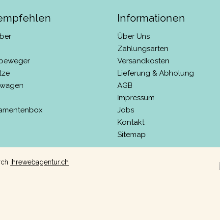
 empfehlen
Informationen
ber
Über Uns
Zahlungsarten
beweger
Versandkosten
tze
Lieferung & Abholung
rwagen
AGB
Impressum
amentenbox
Jobs
Kontakt
Sitemap
urch
ihrewebagentur.ch