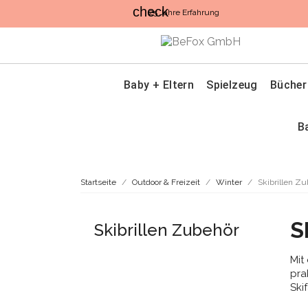
check
25 Jahre Erfahrung
Baby + Eltern
Spielzeug
Bücher
B
Startseite
Outdoor & Freizeit
Winter
Skibrillen Z
S
Skibrillen Zubehör
Mit
pra
Ski