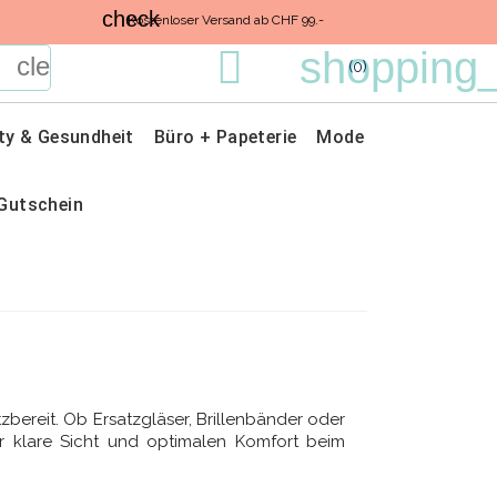
check
Kostenloser Versand ab CHF 99.-

shopping_
clear
(0)
ty & Gesundheit
Büro + Papeterie
Mode
Gutschein
atzbereit. Ob Ersatzgläser, Brillenbänder oder
ür klare Sicht und optimalen Komfort beim