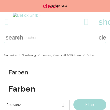
check
info@befox.ch
sh


search
clea
Startseite
Spielzeug
Lernen, Kreativität & Wohnen
Farben
Farben
Farben

Filter
Relevanz