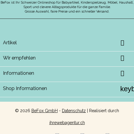
BeFox ist Ihr Schweizer Onlineshop für Babyartikel, Kinderspielzeug, Möbel, Haushalt,
Sport und clevere Alltagsprodukte für die ganze Familie.
Grosse Auswahl, faire Preise und ein schneller Versand.

Artikel

Wir empfehlen

Informationen
key
Shop Informationen
©
2026
BeFox GmbH
-
Datenschutz
| Realisiert durch
ihrewebagentur.ch