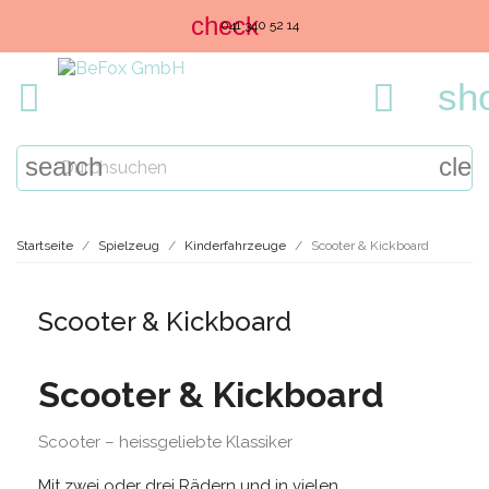
check
041 340 52 14
sh


search
clea
Startseite
Spielzeug
Kinderfahrzeuge
Scooter & Kickboard
Scooter & Kickboard
Scooter & Kickboard
Scooter – heissgeliebte Klassiker
Mit zwei oder drei Rädern und in vielen