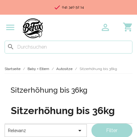
check
041 340 52 14
shopping_cart


search
Startseite
Baby + Eltern
Autositze
Sitzerhöhung bis 36kg
Sitzerhöhung bis 36kg
Sitzerhöhung bis 36kg

Filter
Relevanz